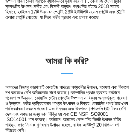
উত্পাদন লাইন কেবল শ্রমকে ব্যাপকভাবে হ্রাস করে না। , কোয়ার্টজ স্টোন স্ল্যাব
সূচকগুলির উত্পাদন দেশীয় এবং বিদেশী অনুরূপ পণ্যগুলির বাইরে৷ 2018 সালের
হিসাবে, হরাইজন 17টি উদ্ভাবন পেটেন্ট, 23টি ইউটিলিটি মডেল পেটেন্ট এবং 32টি
চেহারা পেটেন্ট পেয়েছে, যা শিল্পে গভীর প্রভাব এবং চালনা করেছে৷
আমরা কি করি?
আমাদের নিজস্ব কারখানাটি কোয়ার্টজ পাথরের পণ্যগুলির উত্পাদন, গবেষণা এবং বিকাশে
দশ বছরেরও বেশি অভিজ্ঞতার সাথে রয়েছে।কোম্পানির প্রধান ব্যবসায় বর্তমানে
গবেষণা ও উন্নয়ন, কোয়ার্টজ স্টোন প্লেটের উৎপাদন ও বিক্রয় অন্তর্ভুক্ত; গবেষণা
ও উন্নয়ন, গভীর প্রক্রিয়াকরণ পণ্যের উৎপাদন ও বিক্রয়; কোয়ার্টজ পাথর উচ্চ-শেষ
প্রক্রিয়াকরণ সরঞ্জাম গবেষণা এবং উন্নয়ন এবং উৎপাদন।পণ্যগুলি 60 টিরও বেশি
দেশ এবং অঞ্চলের জন্য ভাল বিক্রি হয় এবং CE NSF ISO9001
ISO14001 পাস করেছে। বর্তমানে, আমাদের কোম্পানির তিনটি উত্পাদন ঘাঁটির
গার্হস্থ্য, রপ্তানি এবং বুদ্ধিমান উত্পাদন রয়েছে, বার্ষিক আউটপুট 20 মিলিয়ন বর্গ
মিটারের বেশি।