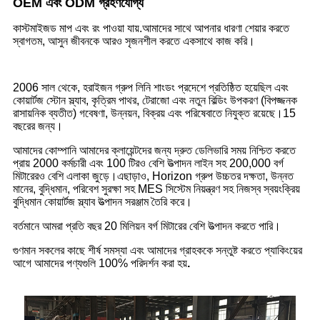
OEM এবং ODM গ্রহণযোগ্য
কাস্টমাইজড মাপ এবং রং পাওয়া যায়.আমাদের সাথে আপনার ধারণা শেয়ার করতে
স্বাগতম, আসুন জীবনকে আরও সৃজনশীল করতে একসাথে কাজ করি।
2006 সাল থেকে, হরাইজন গ্রুপ লিনি শাংডং প্রদেশে প্রতিষ্ঠিত হয়েছিল এবং
কোয়ার্টজ স্টোন স্ল্যাব, কৃত্রিম পাথর, টেরাজো এবং নতুন বিল্ডিং উপকরণ (বিপজ্জনক
রাসায়নিক ব্যতীত) গবেষণা, উন্নয়ন, বিক্রয় এবং পরিষেবাতে নিযুক্ত রয়েছে।15
বছরের জন্য।
আমাদের কোম্পানি আমাদের ক্লায়েন্টদের জন্য দ্রুত ডেলিভারি সময় নিশ্চিত করতে
প্রায় 2000 কর্মচারী এবং 100 টিরও বেশি উত্পাদন লাইন সহ 200,000 বর্গ
মিটারেরও বেশি এলাকা জুড়ে।এছাড়াও, Horizon গ্রুপ উচ্চতর দক্ষতা, উন্নত
মানের, বুদ্ধিমান, পরিবেশ সুরক্ষা সহ MES সিস্টেম নিয়ন্ত্রণ সহ নিজস্ব স্বয়ংক্রিয়
বুদ্ধিমান কোয়ার্টজ স্ল্যাব উত্পাদন সরঞ্জাম তৈরি করে।
বর্তমানে আমরা প্রতি বছর 20 মিলিয়ন বর্গ মিটারের বেশি উত্পাদন করতে পারি।
গুণমান সকলের কাছে শীর্ষ সমস্যা এবং আমাদের গ্রাহককে সন্তুষ্ট করতে প্যাকিংয়ের
আগে আমাদের পণ্যগুলি 100% পরিদর্শন করা হয়
.