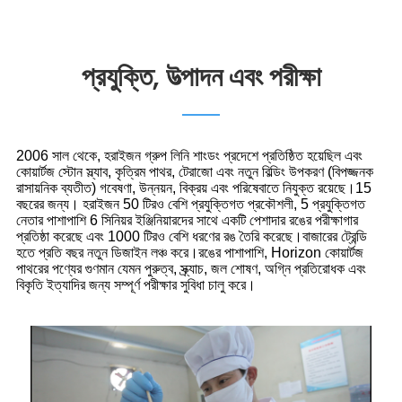
প্রযুক্তি, উত্পাদন এবং পরীক্ষা
2006 সাল থেকে, হরাইজন গ্রুপ লিনি শাংডং প্রদেশে প্রতিষ্ঠিত হয়েছিল এবং
কোয়ার্টজ স্টোন স্ল্যাব, কৃত্রিম পাথর, টেরাজো এবং নতুন বিল্ডিং উপকরণ (বিপজ্জনক
রাসায়নিক ব্যতীত) গবেষণা, উন্নয়ন, বিক্রয় এবং পরিষেবাতে নিযুক্ত রয়েছে।15
বছরের জন্য। হরাইজন 50 টিরও বেশি প্রযুক্তিগত প্রকৌশলী, 5 প্রযুক্তিগত
নেতার পাশাপাশি 6 সিনিয়র ইঞ্জিনিয়ারদের সাথে একটি পেশাদার রঙের পরীক্ষাগার
প্রতিষ্ঠা করেছে এবং 1000 টিরও বেশি ধরণের রঙ তৈরি করেছে।বাজারের ট্রেন্ডি
হতে প্রতি বছর নতুন ডিজাইন লঞ্চ করে।রঙের পাশাপাশি, Horizon কোয়ার্টজ
পাথরের পণ্যের গুণমান যেমন পুরুত্ব, স্ক্র্যাচ, জল শোষণ, অগ্নি প্রতিরোধক এবং
বিকৃতি ইত্যাদির জন্য সম্পূর্ণ পরীক্ষার সুবিধা চালু করে।