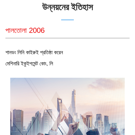
উন্নয়নের ইতিহাস
পালতোলা 2006
শানডং লিনি কাইরুই প্রতিষ্ঠা করেন
মেশিনারি ইকুইপমেন্ট কোং, লি